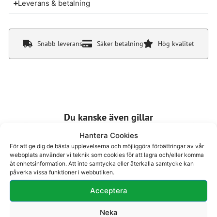
Leverans & betalning
Snabb leverans
Säker betalning
Hög kvalitet
Du kanske även gillar
Hantera Cookies
För att ge dig de bästa upplevelserna och möjliggöra förbättringar av vår
webbplats använder vi teknik som cookies för att lagra och/eller komma
åt enhetsinformation. Att inte samtycka eller återkalla samtycke kan
påverka vissa funktioner i webbutiken.
Acceptera
Sandalett 28-403
Sandalett 28-210
1750
kr
1695
kr
Neka