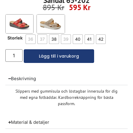
Sandal 65-202
895
Kr
595
Kr
Storlek
36
37
38
39
40
41
42
Lägg till i varukorg
Beskrivning
Slippers med gummisula och löstagbar innersula för dig
med egna fotbäddar. Kardborreknäppning för bästa
passform.
Material & detaljer