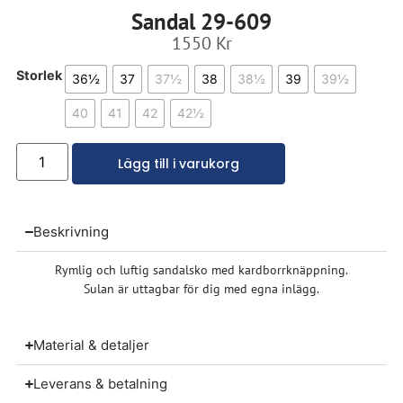
Sandal 29-609
1550
Kr
Storlek
36½
37
37½
38
38½
39
39½
40
41
42
42½
Lägg till i varukorg
Beskrivning
Rymlig och luftig sandalsko med kardborrknäppning.
Sulan är uttagbar för dig med egna inlägg.
Material & detaljer
Leverans & betalning