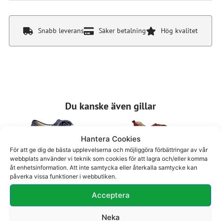
Snabb leverans
Säker betalning
Hög kvalitet
Du kanske även gillar
Hantera Cookies
För att ge dig de bästa upplevelserna och möjliggöra förbättringar av vår
webbplats använder vi teknik som cookies för att lagra och/eller komma
åt enhetsinformation. Att inte samtycka eller återkalla samtycke kan
påverka vissa funktioner i webbutiken.
Promenadsko 27-
Promenadsko 29-
Acceptera
916
506
2500
kr
1795
kr
Neka