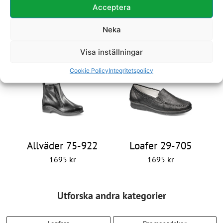
Acceptera
Promenadsko 29-
Promenadsko 29-
Neka
506
505
Visa inställningar
1795
kr
1795
kr
Cookie Policy
Integritetspolicy
Allväder 75-922
Loafer 29-705
1695
kr
1695
kr
Utforska andra kategorier