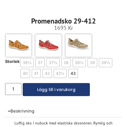
Promenadsko 29-412
1695
Kr
Storlek
36½
37
37½
38
38½
39
39½
40
41
42
42½
43
Lägg till i varukorg
Beskrivning
Luftig sko i nubuck med elastiska skosnören. Rymlig och