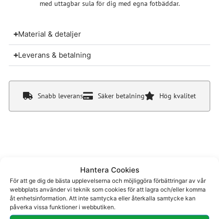
med uttagbar sula för dig med egna fotbäddar.
Material & detaljer
Leverans & betalning
Snabb leverans
Säker betalning
Hög kvalitet
Du kanske även gillar
Hantera Cookies
För att ge dig de bästa upplevelserna och möjliggöra förbättringar av vår
webbplats använder vi teknik som cookies för att lagra och/eller komma
åt enhetsinformation. Att inte samtycka eller återkalla samtycke kan
påverka vissa funktioner i webbutiken.