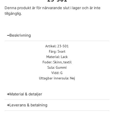
Denna produkt är för närvarande slut i lager och är inte
tillgänglig.
Beskrivning
Artikel: 23-501
Färg: Svart
Material: Lack
Foder: Skinn, textil
Sula: Gummi
Vidd: G
Uttagbar innersula: Nej
Material & detaljer
Leverans & betalning