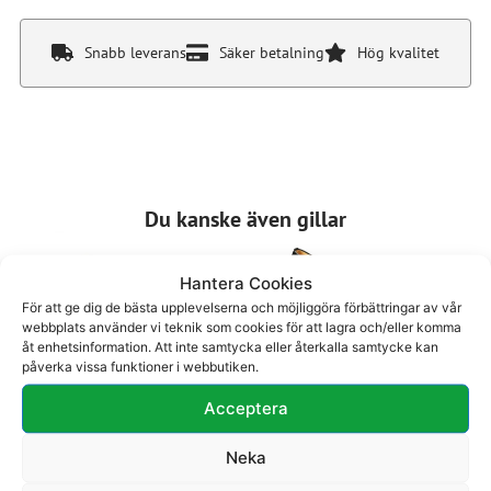
Snabb leverans
Säker betalning
Hög kvalitet
Du kanske även gillar
Hantera Cookies
För att ge dig de bästa upplevelserna och möjliggöra förbättringar av vår
webbplats använder vi teknik som cookies för att lagra och/eller komma
åt enhetsinformation. Att inte samtycka eller återkalla samtycke kan
påverka vissa funktioner i webbutiken.
Sandalett 28-403
Pumps 23-901
Acceptera
1750
kr
1895
kr
Neka