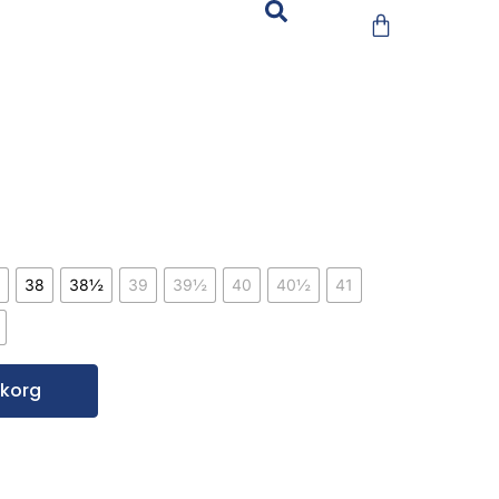
38
38½
39
39½
40
40½
41
rukorg