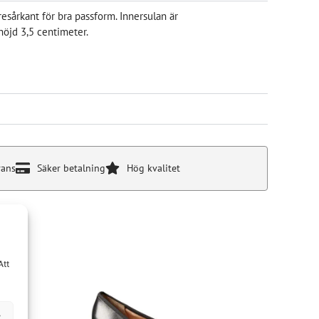
sårkant för bra passform. Innersulan är
höjd 3,5 centimeter.
rans
Säker betalning
Hög kvalitet
Att
r