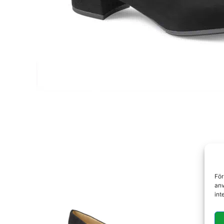
För
anv
int