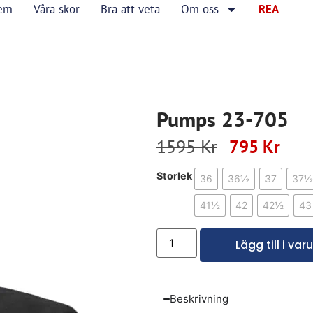
em
Våra skor
Bra att veta
Om oss
REA
Pumps 23-705
1595
Kr
795
Kr
Storlek
36
36½
37
37½
41½
42
42½
43
Lägg till i va
Beskrivning