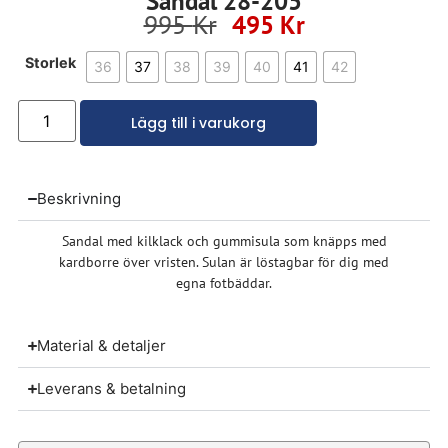
Sandal 28-205
995
Kr
495
Kr
Storlek
36
37
38
39
40
41
42
Lägg till i varukorg
Beskrivning
Sandal med kilklack och gummisula som knäpps med
kardborre över vristen. Sulan är löstagbar för dig med
egna fotbäddar.
Material & detaljer
Leverans & betalning