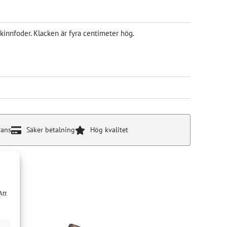
innfoder. Klacken är fyra centimeter hög.
rans
Säker betalning
Hög kvalitet
Att