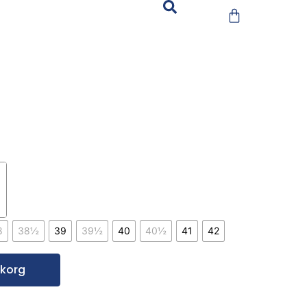
8
38½
39
39½
40
40½
41
42
rukorg