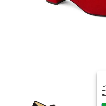
För
anv
int