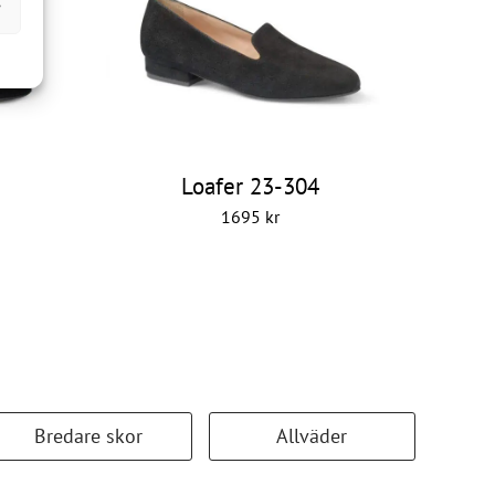
r
Loafer 23-304
1695
kr
Bredare skor
Allväder