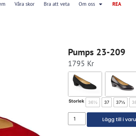
em
Våra skor
Bra att veta
Om oss
REA
Pumps 23-209
1795
Kr
Storlek
36½
37
37½
3
Lägg till i va