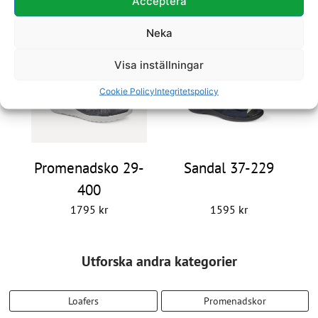
Sandal 29-609
Promenadsko 29-
Acceptera
700
Neka
1550
kr
1795
kr
Visa inställningar
Cookie Policy
Integritetspolicy
Promenadsko 29-
Sandal 37-229
400
1795
kr
1595
kr
Utforska andra kategorier
Loafers
Promenadskor