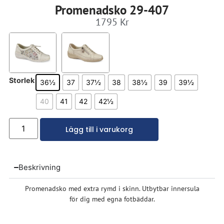
Promenadsko 29-407
1795
Kr
Storlek
36½
37
37½
38
38½
39
39½
40
41
42
42½
Lägg till i varukorg
Beskrivning
Promenadsko med extra rymd i skinn. Utbytbar innersula
för dig med egna fotbäddar.