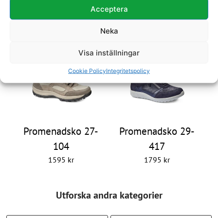
Acceptera
Promenadsko 27-
Promenadsko 27-
5061
902
Neka
1795
kr
1695
kr
Visa inställningar
Cookie Policy
Integritetspolicy
Promenadsko 27-
Promenadsko 29-
104
417
1595
kr
1795
kr
Utforska andra kategorier