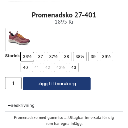
Promenadsko 27-401
1895
Kr
Storlek
36½
37
37½
38
38½
39
39½
40
41
42
42½
43
Lägg till i varukorg
Beskrivning
Promenadsko med gummisula. Uttagbar innersula för dig
som har egna inlägg.