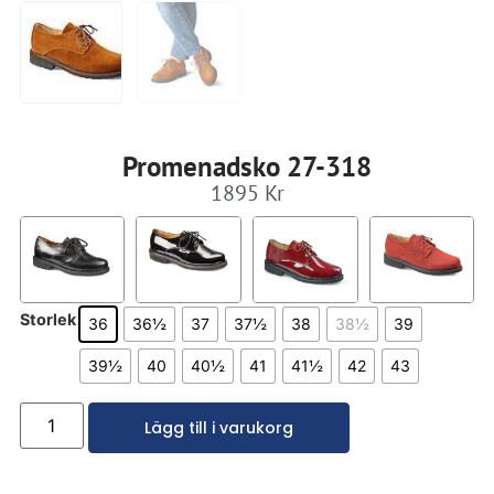
Promenadsko 27-318
1895
Kr
Storlek
36
36½
37
37½
38
38½
39
39½
40
40½
41
41½
42
43
Lägg till i varukorg