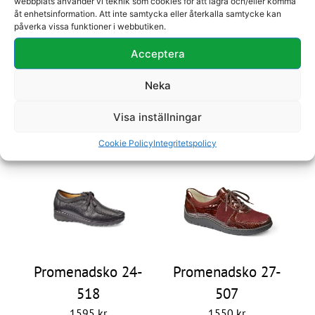
webbplats använder vi teknik som cookies för att lagra och/eller komma
åt enhetsinformation. Att inte samtycka eller återkalla samtycke kan
påverka vissa funktioner i webbutiken.
Acceptera
Neka
Promenadsko 27-
Promenadsko 27-
Visa inställningar
916
238
Cookie Policy
Integritetspolicy
2500
kr
2500
kr
Promenadsko 24-
Promenadsko 27-
518
507
1595
kr
1550
kr