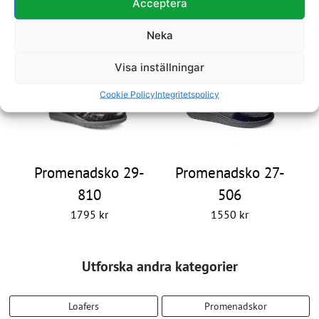
Promenadsko 29-
Promenadsko 29-
Acceptera
817
400
Neka
1995
kr
1795
kr
Visa inställningar
Cookie Policy
Integritetspolicy
Promenadsko 29-
Promenadsko 27-
810
506
1795
kr
1550
kr
Utforska andra kategorier
Loafers
Promenadskor