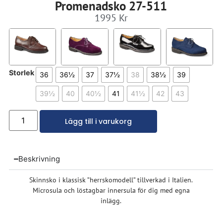
Promenadsko 27-511
1995
Kr
Storlek
36
36½
37
37½
38
38½
39
39½
40
40½
41
41½
42
43
Lägg till i varukorg
Beskrivning
Skinnsko i klassisk ”herrskomodell” tillverkad i Italien.
Microsula och löstagbar innersula för dig med egna
inlägg.