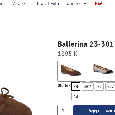
em
Våra skor
Bra att veta
Om oss
REA
Ballerina 23-301
1895
Kr
Storlek
36
36½
37
37½
43
Lägg till i va