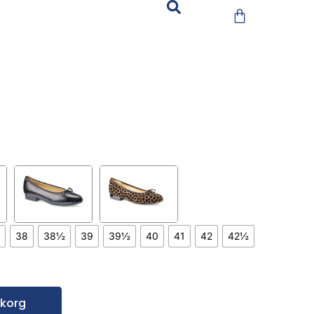
38
38½
39
39½
40
41
42
42½
rukorg