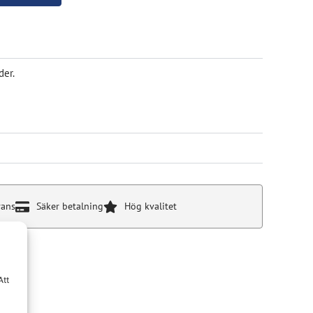
der.
rans
Säker betalning
Hög kvalitet
Att