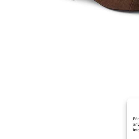
För
anv
int