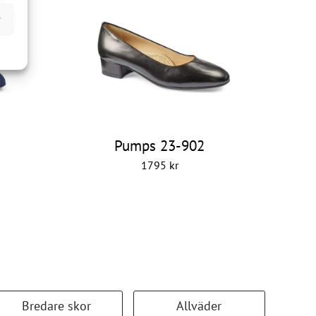
r
Pumps 23-902
1795
kr
Bredare skor
Allväder