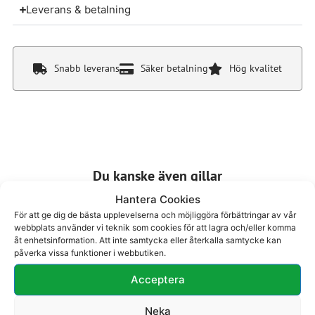
Leverans & betalning
Snabb leverans
Säker betalning
Hög kvalitet
Du kanske även gillar
Hantera Cookies
För att ge dig de bästa upplevelserna och möjliggöra förbättringar av vår
webbplats använder vi teknik som cookies för att lagra och/eller komma
åt enhetsinformation. Att inte samtycka eller återkalla samtycke kan
påverka vissa funktioner i webbutiken.
Acceptera
Känga 77-303
Boots 74-312
2400
kr
2500
kr
Neka