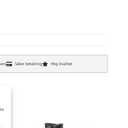
rans
Säker betalning
Hög kvalitet
Att