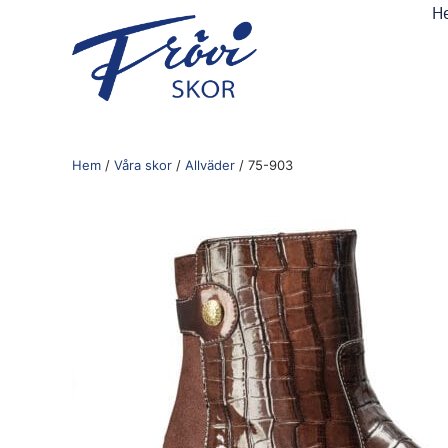
H
Hem
/
Våra skor
/
Allväder
/ 75-903