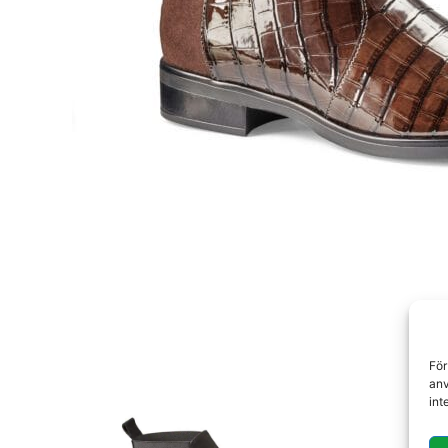
För
anv
int