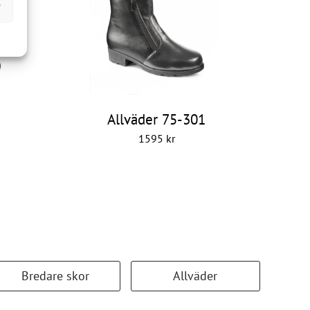
r
Allväder 75-301
1595
kr
Bredare skor
Allväder