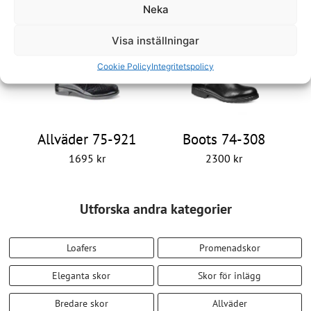
Neka
2500
kr
1895
kr
Visa inställningar
Cookie Policy
Integritetspolicy
Allväder 75-921
Boots 74-308
1695
kr
2300
kr
Utforska andra kategorier
Loafers
Promenadskor
Eleganta skor
Skor för inlägg
Bredare skor
Allväder