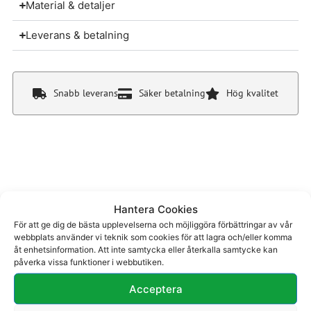
Material & detaljer
Leverans & betalning
Snabb leverans
Säker betalning
Hög kvalitet
Du kanske även gillar
Hantera Cookies
För att ge dig de bästa upplevelserna och möjliggöra förbättringar av vår
webbplats använder vi teknik som cookies för att lagra och/eller komma
åt enhetsinformation. Att inte samtycka eller återkalla samtycke kan
påverka vissa funktioner i webbutiken.
Acceptera
Stövel 77-920
Känga 74-508