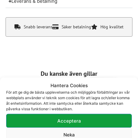
Leverans & betalning
Snabb leverans
Säker betalning
Hög kvalitet
Du kanske även gillar
Hantera Cookies
För att ge dig de bästa upplevelserna och möjliggöra förbättringar av vår
webbplats använder vi teknik som cookies för att lagra och/eller komma
åt enhetsinformation. Att inte samtycka eller återkalla samtycke kan
påverka vissa funktioner i webbutiken.
Acceptera
Boots 74-307
Boots 74-312
2600
kr
2500
kr
Neka