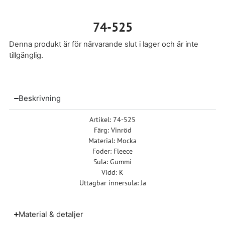
74-525
Denna produkt är för närvarande slut i lager och är inte
tillgänglig.
Beskrivning
Artikel: 74-525
Färg: Vinröd
Material: Mocka
Foder: Fleece
Sula: Gummi
Vidd: K
Uttagbar innersula: Ja
Material & detaljer