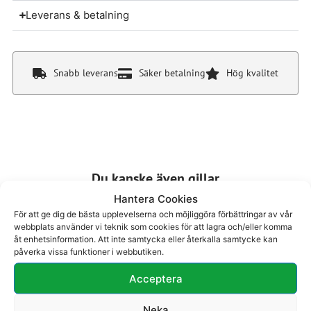
Leverans & betalning
Snabb leverans
Säker betalning
Hög kvalitet
Du kanske även gillar
Hantera Cookies
För att ge dig de bästa upplevelserna och möjliggöra förbättringar av vår
webbplats använder vi teknik som cookies för att lagra och/eller komma
åt enhetsinformation. Att inte samtycka eller återkalla samtycke kan
påverka vissa funktioner i webbutiken.
Acceptera
Boots 74-310
Boots 74-314
2300
kr
2300
kr
Neka