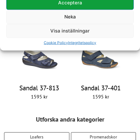
Acceptera
Neka
Sandal 37-400
Sandal 37-208
Visa inställningar
1595
kr
1495
kr
Cookie Policy
Integritetspolicy
Sandal 37-813
Sandal 37-401
1595
kr
1595
kr
Utforska andra kategorier
Loafers
Promenadskor