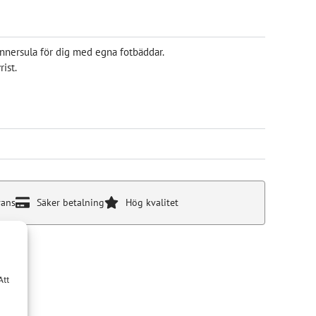
nnersula för dig med egna fotbäddar.
ist.
rans
Säker betalning
Hög kvalitet
Att