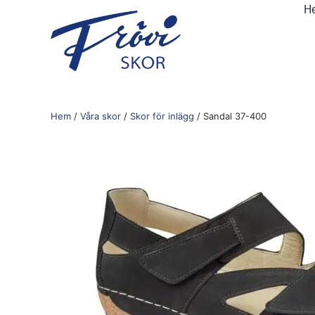
H
Hem
/
Våra skor
/
Skor för inlägg
/ Sandal 37-400