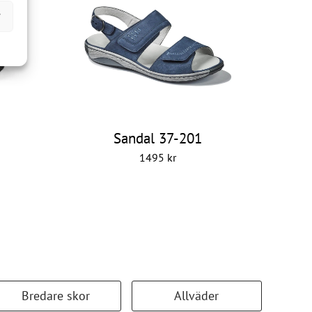
r
Sandal 37-201
1495
kr
Bredare skor
Allväder