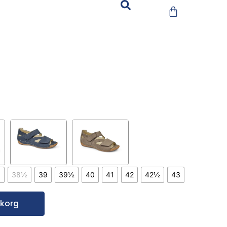
8
38½
39
39½
40
41
42
42½
43
rukorg