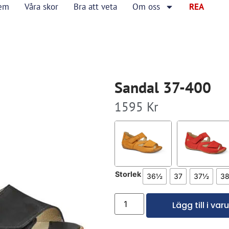
em
Våra skor
Bra att veta
Om oss
REA
Sandal 37-400
1595
Kr
Storlek
36½
37
37½
3
Lägg till i va