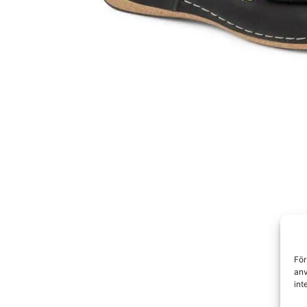
För
anv
int