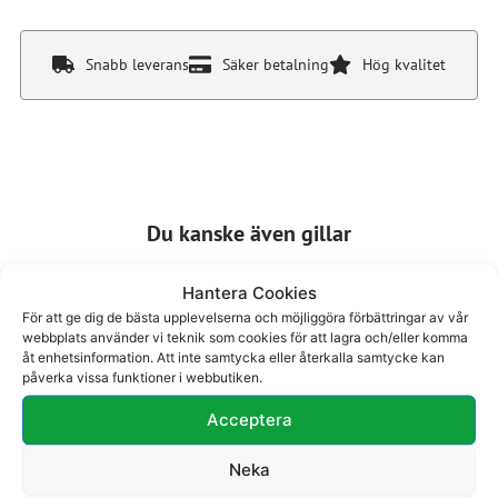
Snabb leverans
Säker betalning
Hög kvalitet
Du kanske även gillar
Hantera Cookies
För att ge dig de bästa upplevelserna och möjliggöra förbättringar av vår
webbplats använder vi teknik som cookies för att lagra och/eller komma
åt enhetsinformation. Att inte samtycka eller återkalla samtycke kan
påverka vissa funktioner i webbutiken.
Sandal 37-229
Sandal 37-401
Acceptera
1595
kr
1595
kr
Neka