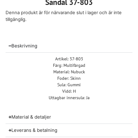
Sandal 37-803
Denna produkt är för närvarande slut i lager och är inte
tillgänglig.
Beskrivning
Artikel: 37-803
Färg: Multifärgad
Material: Nubuck
Foder: Skinn
Sula: Gummi
Vidd: H
Uttagbar innersula: Ja
Material & detaljer
Leverans & betalning