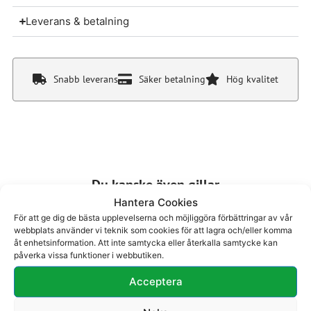
Leverans & betalning
Snabb leverans
Säker betalning
Hög kvalitet
Du kanske även gillar
Hantera Cookies
För att ge dig de bästa upplevelserna och möjliggöra förbättringar av vår
webbplats använder vi teknik som cookies för att lagra och/eller komma
åt enhetsinformation. Att inte samtycka eller återkalla samtycke kan
påverka vissa funktioner i webbutiken.
Acceptera
Sandal 28-405
Sandal 37-208