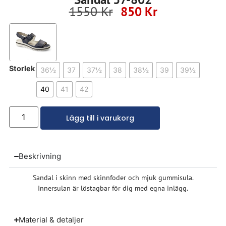
1550
Kr
850
Kr
Storlek
36½
37
37½
38
38½
39
39½
40
41
42
Lägg till i varukorg
Beskrivning
Sandal i skinn med skinnfoder och mjuk gummisula.
Innersulan är löstagbar för dig med egna inlägg.
Material & detaljer