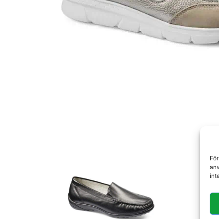
För
anv
int