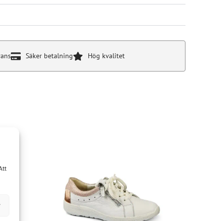
rans
Säker betalning
Hög kvalitet
Att
r