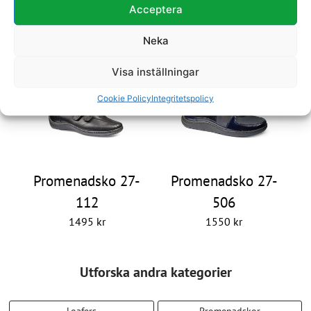
Acceptera
Promenadsko 27-
Promenadsko 27-
308
916
Neka
1795
kr
2500
kr
Visa inställningar
Cookie Policy
Integritetspolicy
Promenadsko 27-
Promenadsko 27-
112
506
1495
kr
1550
kr
Utforska andra kategorier
Loafers
Promenadskor