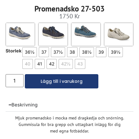
Promenadsko 27-503
1750
Kr
Storlek
36½
37
37½
38
38½
39
39½
40
41
42
42½
43
Lägg till i varukorg
Beskrivning
Mjuk promenadsko i mocka med dragkedja och snörning.
Gummisula för bra grepp och uttagbart inlägg för dig
med egna fotbäddar.