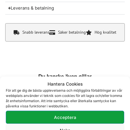
Leverans & betalning
Snabb leverans
Säker betalning
Hög kvalitet
Du kanske även gillar
Hantera Cookies
För att ge dig de bästa upplevelserna och möjliggöra förbättringar av vår
webbplats använder vi teknik som cookies för att lagra och/eller komma
åt enhetsinformation. Att inte samtycka eller återkalla samtycke kan
påverka vissa funktioner i webbutiken.
Acceptera
Boots 74-307
Boots 74-313
2600
kr
2300
kr