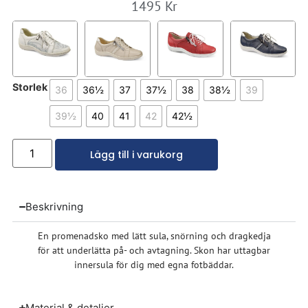
1495
Kr
Storlek
36
36½
37
37½
38
38½
39
39½
40
41
42
42½
Lägg till i varukorg
Beskrivning
En promenadsko med lätt sula, snörning och dragkedja
för att underlätta på- och avtagning. Skon har uttagbar
innersula för dig med egna fotbäddar.
Material & detaljer