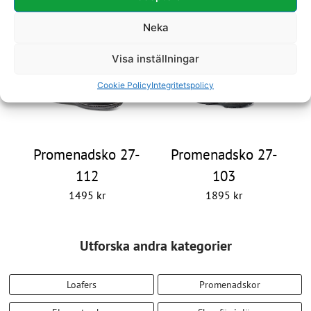
403
915
Neka
1795
kr
2500
kr
Visa inställningar
Cookie Policy
Integritetspolicy
Promenadsko 27-
Promenadsko 27-
112
103
1495
kr
1895
kr
Utforska andra kategorier
Loafers
Promenadskor