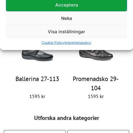
Acceptera
Loafer 27-107
Ballerina 26-802
Neka
1650
kr
1795
kr
Visa inställningar
Cookie Policy
Integritetspolicy
Ballerina 27-113
Promenadsko 29-
104
1595
kr
1595
kr
Utforska andra kategorier