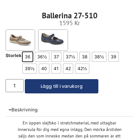
Ballerina 27-510
1595
Kr
Storlek
36
36½
37
37½
38
38½
39
39½
40
41
42
42½
Lägg till i varukorg
Beskrivning
En öppen slejfsko i stretchmaterial, med uttagbar
innersula för dig med egna inlägg. Den mörka årstiden
säljs den som innesko medan den på sommaren är ett