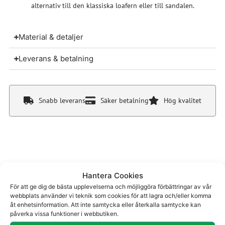
alternativ till den klassiska loafern eller till sandalen.
Material & detaljer
Leverans & betalning
Snabb leverans
Säker betalning
Hög kvalitet
Du kanske även gillar
Hantera Cookies
För att ge dig de bästa upplevelserna och möjliggöra förbättringar av vår
webbplats använder vi teknik som cookies för att lagra och/eller komma
åt enhetsinformation. Att inte samtycka eller återkalla samtycke kan
påverka vissa funktioner i webbutiken.