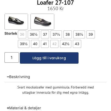
Loafer 27-107
1650
Kr
Storlek
36
36½
37
37½
38
38½
39
39½
40
41
42
42½
43
Lägg till i varukorg
Beskrivning
Svart mockaloafer med gummisula. Förberedd med
uttagbar innersula för dig med egna inlägg.
Material & detaljer