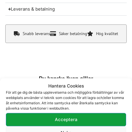
Leverans & betalning
Snabb leverans
Säker betalning
Hög kvalitet
Du kanske även gillar
Hantera Cookies
För att ge dig de bästa upplevelserna och möjliggöra förbättringar av vår
webbplats använder vi teknik som cookies för att lagra och/eller komma
åt enhetsinformation. Att inte samtycka eller återkalla samtycke kan
påverka vissa funktioner i webbutiken.
Acceptera
Loafer 27-331
Loafer 24-414