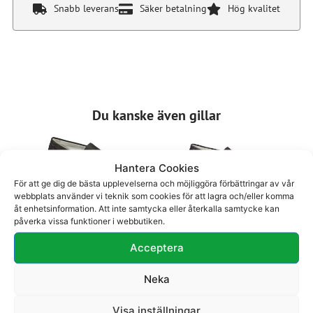
Snabb leverans
Säker betalning
Hög kvalitet
Du kanske även gillar
Hantera Cookies
För att ge dig de bästa upplevelserna och möjliggöra förbättringar av vår
webbplats använder vi teknik som cookies för att lagra och/eller komma
åt enhetsinformation. Att inte samtycka eller återkalla samtycke kan
Loafer 29-1071
Loafer 27-331
påverka vissa funktioner i webbutiken.
1795
kr
1695
kr
Acceptera
Neka
Visa inställningar