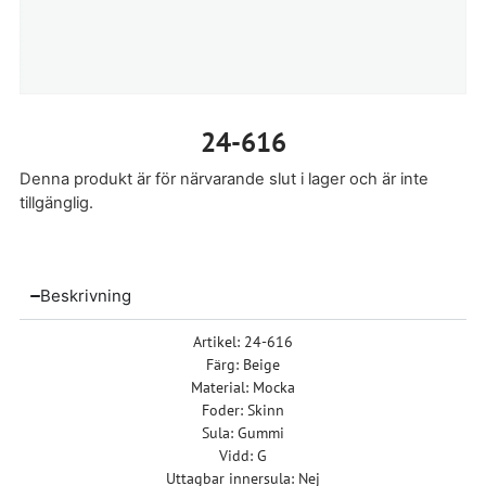
24-616
Denna produkt är för närvarande slut i lager och är inte
tillgänglig.
Beskrivning
Artikel: 24-616
Färg: Beige
Material: Mocka
Foder: Skinn
Sula: Gummi
Vidd: G
Uttagbar innersula: Nej