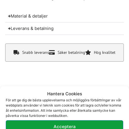
Material & detaljer
Leverans & betalning
Snabb leverans
Säker betalning
Hög kvalitet
Hantera Cookies
Du kanske även gillar
För att ge dig de bästa upplevelserna och möjliggöra förbättringar av vår
webbplats använder vi teknik som cookies för att lagra och/eller komma
åt enhetsinformation. Att inte samtycka eller återkalla samtycke kan
påverka vissa funktioner i webbutiken.
Acceptera