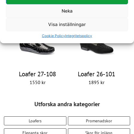
Neka
Loafer 29-1071
Loafer 23-304
1795
kr
1695
kr
Visa inställningar
Cookie Policy
Integritetspolicy
Loafer 27-108
Loafer 26-101
1550
kr
1895
kr
Utforska andra kategorier
Loafers
Promenadskor
Eleganta skor
Skor för inlägg