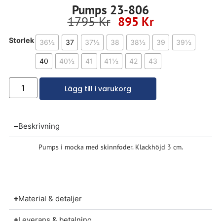
Pumps 23-806
1795
Kr
895
Kr
Storlek
36½
37
37½
38
38½
39
39½
40
40½
41
41½
42
43
Lägg till i varukorg
Beskrivning
Pumps i mocka med skinnfoder. Klackhöjd 3 cm.
Material & detaljer
Leverans & betalning