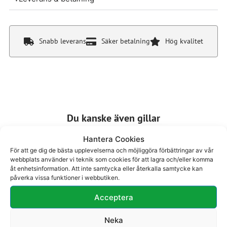
Snabb leverans
Säker betalning
Hög kvalitet
Du kanske även gillar
Hantera Cookies
För att ge dig de bästa upplevelserna och möjliggöra förbättringar av vår
webbplats använder vi teknik som cookies för att lagra och/eller komma
åt enhetsinformation. Att inte samtycka eller återkalla samtycke kan
påverka vissa funktioner i webbutiken.
Pumps 23-724
Pumps 26-902
Acceptera
1695
kr
1795
kr
Neka