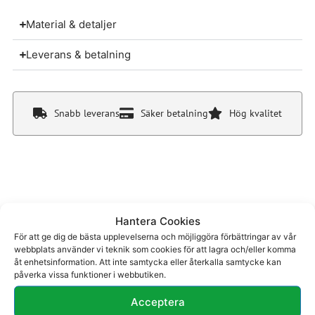
Material & detaljer
Leverans & betalning
Snabb leverans
Säker betalning
Hög kvalitet
Du kanske även gillar
Hantera Cookies
För att ge dig de bästa upplevelserna och möjliggöra förbättringar av vår
webbplats använder vi teknik som cookies för att lagra och/eller komma
åt enhetsinformation. Att inte samtycka eller återkalla samtycke kan
påverka vissa funktioner i webbutiken.
Acceptera