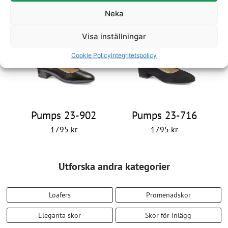
Sandalett 28-210
Pumps 23-901
Neka
1695
kr
1895
kr
Visa inställningar
Cookie Policy
Integritetspolicy
Pumps 23-902
Pumps 23-716
1795
kr
1795
kr
Utforska andra kategorier
Loafers
Promenadskor
Eleganta skor
Skor för inlägg