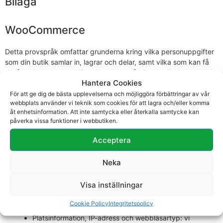
Bilaga
WooCommerce
Detta provspråk omfattar grunderna kring vilka personuppgifter
som din butik samlar in, lagrar och delar, samt vilka som kan få
tillgång till dessa uppgifter. Beroende på vilka inställningar som
Hantera Cookies
är aktiverade och vilka andra tillägg som används, varierar den
specifika information som delas av din butik. Vi rekommenderar
För att ge dig de bästa upplevelserna och möjliggöra förbättringar av vår
webbplats använder vi teknik som cookies för att lagra och/eller komma
att rådfråga en advokat när du bestämmer vilken information
åt enhetsinformation. Att inte samtycka eller återkalla samtycke kan
som ska omfattas och beskrivas i din integritetspolicy.
påverka vissa funktioner i webbutiken.
Vi samlar in information om dig under kassaprocessen i vår butik.
Acceptera
Vad vi samlar in och lagrar
Neka
Medan du besöker vår webbplats, kommer vi att spåra:
Visa inställningar
Produkter som du har visat: vi använder detta för att
exempelvis visa dig produkter som du nyligen har tittat
Cookie Policy
Integritetspolicy
på.
Platsinformation, IP-adress och webbläsartyp: vi